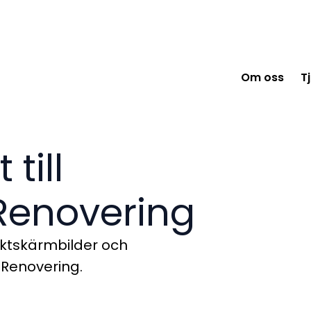
Om oss
T
till
 Renovering
uktskärmbilder och
 Renovering.