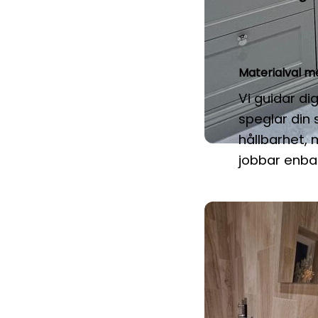
Materialval me
Vi guidar d
speglar din 
hållbarhet,
jobbar enba