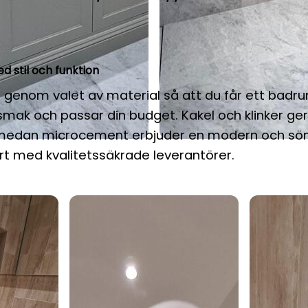
d stil och funktion
ig genom valet av material så att du får ett bad
smak och passar din budget. Kakel och klinker ger
 medan microcement erbjuder en modern och söm
rt med kvalitetssäkrade leverantörer.