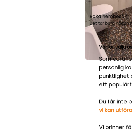
Boka hembesök
Det tar bara någon m
Varför välja o
Som certifi
personlig ko
punktlighet
ett populär
Du får inte 
vi kan utför
Vi brinner f