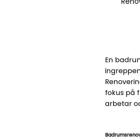
Renov
En badrum
ingreppen 
Renovering
fokus på f
arbetar o
Badrumsrenove