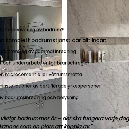
n totalrenovering av badrum?
en komplett badrumstjänst där allt ingår:
 bortforsling av gammal inredning
kt och underarbete enligt branschregler
ker, microcement eller våtrumsmatta
-installationer av certifierade yrkespersoner
av badrumsinredning och belysning
r viktigt badrummet är – det ska fungera varje da
kännas som en plats att koppla av."