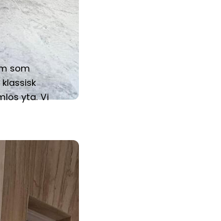
rum som
 klassisk
lös yta. Vi