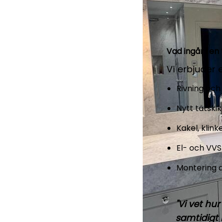
Vad ingår i e
Vi erbjuder 
Rivning och
Nytt tätski
Kakel, klin
El- och VVS
Montering 
"Vi vet hu
samtidigt 