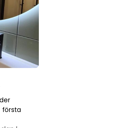
y
der
 första