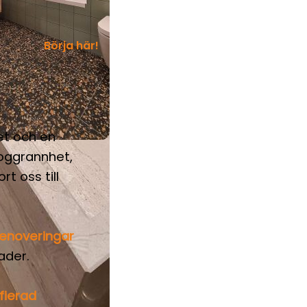
Börja här!
et och en
noggrannhet,
t oss till
renoveringar
nader.
fierad