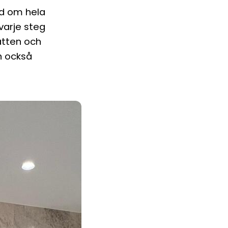
and om hela
 varje steg
atten och
n också