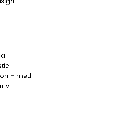
sign i
la
tic
ision – med
r vi