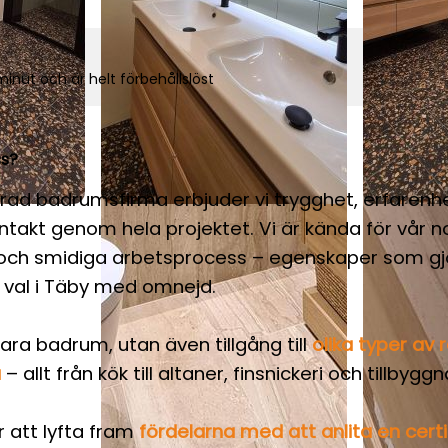
inut och är helt förbehållslöst
ss?
erad badrumsfirma erbjuder vi trygghet, erfarenh
ntakt genom hela projektet. Vi är kända för vår 
 och smidiga arbetsprocess – egenskaper som gjor
t val i Täby med omnejd.
bara badrum, utan även tillgång till
olika typer av 
a
– allt från kök till altaner, finsnickeri och tillbygg
ör att lyfta fram
fördelarna med att anlita en certi